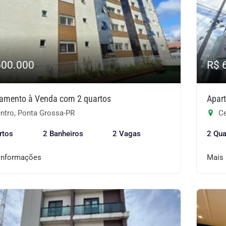
600.000
R$ 
amento à Venda com 2 quartos
Apar
ntro, Ponta Grossa-PR
Ce
rtos
2 Banheiros
2 Vagas
2 Qua
informações
Mais