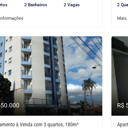
rtos
2 Banheiros
2 Vagas
2 Qua
informações
Mais
550.000
R$ 
amento à Venda com 3 quartos, 180m²
Apar