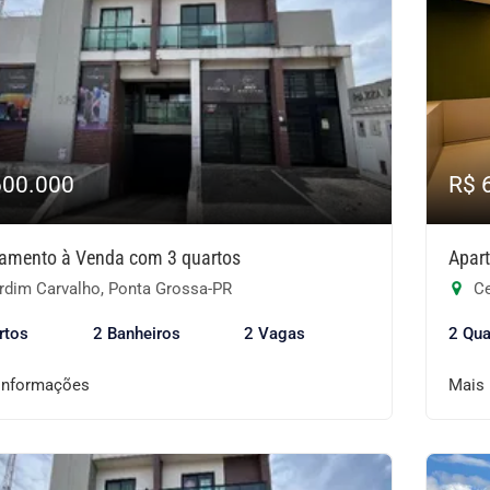
600.000
R$ 
amento à Venda com 3 quartos
Apar
rdim Carvalho, Ponta Grossa-PR
Ce
rtos
2 Banheiros
2 Vagas
2 Qua
informações
Mais