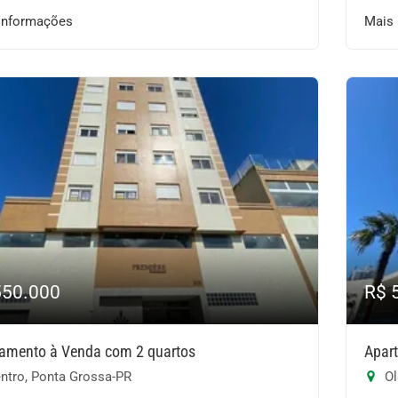
informações
Mais
550.000
R$ 
amento à Venda com 2 quartos
Apar
ntro, Ponta Grossa-PR
Ol