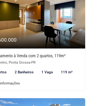
600.000
tamento à Venda com 2 quartos, 119m²
ntro, Ponta Grossa-PR
rtos
2 Banheiros
1 Vaga
119 m²
 informações