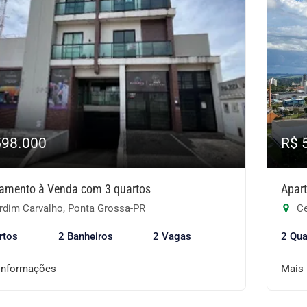
598.000
R$ 
amento à Venda com 3 quartos
Apar
rdim Carvalho, Ponta Grossa-PR
Ce
rtos
2 Banheiros
2 Vagas
2 Qua
informações
Mais