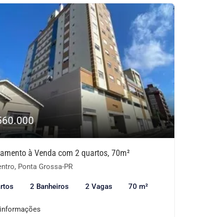
560.000
tamento à Venda com 2 quartos, 70m²
ntro, Ponta Grossa-PR
rtos
2 Banheiros
2 Vagas
70 m²
 informações