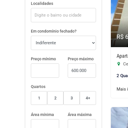
Localidades
Em condomínio fechado?
R$ 
Apart
Preço mínimo
Preço máximo
Ce
2 Qua
Quartos
Mais 
1
2
3
4+
Área mínima
Área máxima