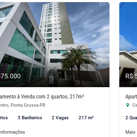
575.000
R$ 
amento à Venda com 2 quartos, 217m²
Apar
ntro, Ponta Grossa-PR
Ce
rtos
3 Banheiros
2 Vagas
217 m²
2 Qua
informações
Mais