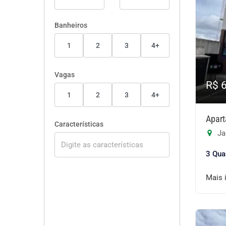
Banheiros
1
2
3
4+
Vagas
R$ 
1
2
3
4+
Apart
Características
Ja
3 Qua
Mais 