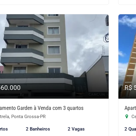
560.000
R$ 
amento Garden à Venda com 3 quartos
Apar
trela, Ponta Grossa-PR
Ce
rtos
2 Banheiros
2 Vagas
2 Qua