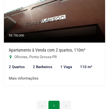
R$ 750.000
Apartamento à Venda com 2 quartos, 110m²
Oficinas, Ponta Grossa-PR
2 Quartos
2 Banheiros
1 Vaga
110 m²
Mais informações
‹
1
›