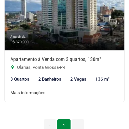
A partir de:
R$ 870.000
Apartamento à Venda com 3 quartos, 136m²
Olarias, Ponta Grossa-PR
3 Quartos
2 Banheiros
2 Vagas
136 m²
Mais informações
‹
1
›