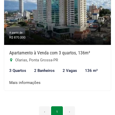
A partir de:
R$ 870.000
Apartamento à Venda com 3 quartos, 136m²
Olarias, Ponta Grossa-PR
3 Quartos
2 Banheiros
2 Vagas
136 m²
Mais informações
‹
1
›