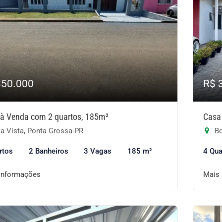
350.000
R$ 
à Venda com 2 quartos, 185m²
Casa
a Vista, Ponta Grossa-PR
Bo
rtos
2 Banheiros
3 Vagas
185 m²
4 Qua
informações
Mais