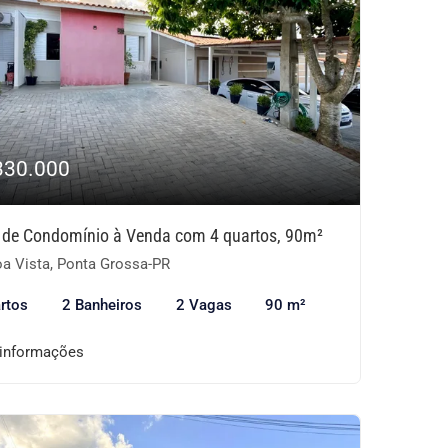
330.000
 de Condomínio à Venda com 4 quartos, 90m²
a Vista, Ponta Grossa-PR
rtos
2 Banheiros
2 Vagas
90 m²
 informações