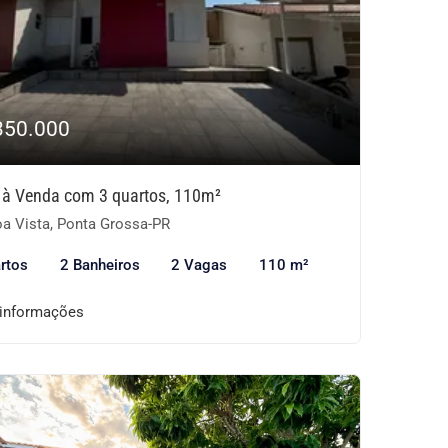
350.000
 à Venda com 3 quartos, 110m²
a Vista, Ponta Grossa-PR
rtos
2 Banheiros
2 Vagas
110 m²
 informações