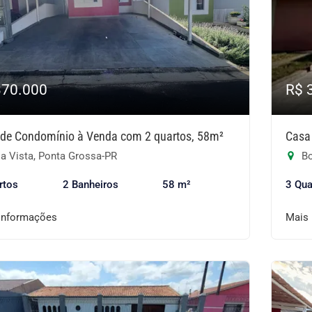
370.000
R$ 
de Condomínio à Venda com 2 quartos, 58m²
Casa
a Vista, Ponta Grossa-PR
Bo
rtos
2 Banheiros
58 m²
3 Qua
informações
Mais