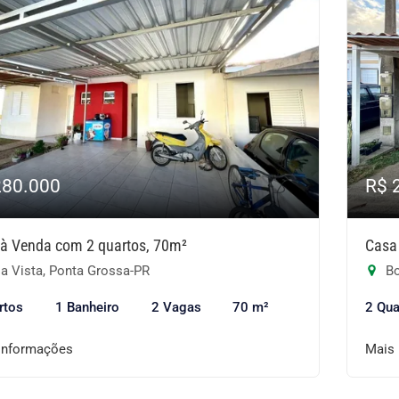
280.000
R$ 
à Venda com 2 quartos, 70m²
Casa
a Vista, Ponta Grossa-PR
Bo
rtos
1 Banheiro
2 Vagas
70 m²
2 Qua
informações
Mais