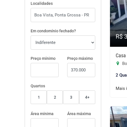
Localidades
Em condomínio fechado?
R$ 
Casa 
Preço mínimo
Preço máximo
Bo
2 Qua
Quartos
Mais 
1
2
3
4+
Área mínima
Área máxima