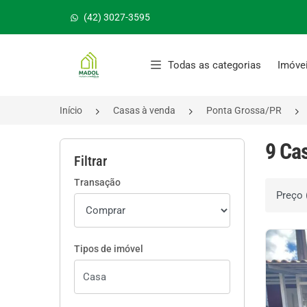
(42) 3027-3595
Página inicial
Todas as categorias
Imóve
Início
Casas à venda
Ponta Grossa/PR
9 Ca
Filtrar
Transação
Ordenar 
Tipos de imóvel