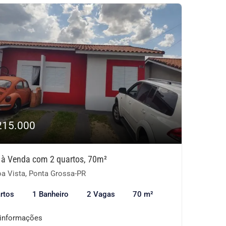
215.000
 à Venda com 2 quartos, 70m²
a Vista, Ponta Grossa-PR
rtos
1 Banheiro
2 Vagas
70 m²
 informações