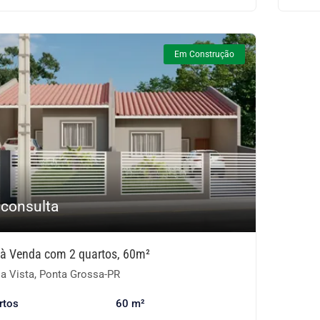
Em Construção
 consulta
à Venda com 2 quartos, 60m²
a Vista, Ponta Grossa-PR
rtos
60 m²