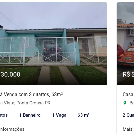
230.000
R$ 
à Venda com 3 quartos, 63m²
Casa
a Vista, Ponta Grossa-PR
Bo
rtos
1 Banheiro
1 Vaga
63 m²
2 Qua
informações
Mais