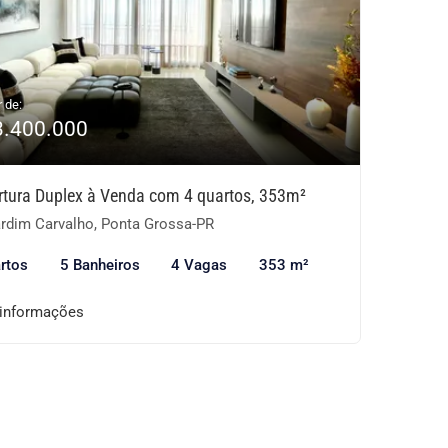
r de:
3.400.000
rtura Duplex à Venda com 4 quartos, 353m²
rdim Carvalho, Ponta Grossa-PR
rtos
5 Banheiros
4 Vagas
353 m²
 informações