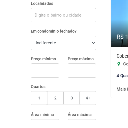
Localidades
Em condomínio fechado?
R$ 
Cober
Preço mínimo
Preço máximo
Ce
4 Qua
Quartos
Mais 
1
2
3
4+
Área mínima
Área máxima