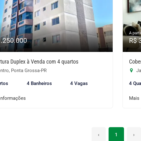
A parti
1.250.000
R$ 
tura Duplex à Venda com 4 quartos
Cobe
ntro, Ponta Grossa-PR
Ja
rtos
4 Banheiros
4 Vagas
4 Qua
informações
Mais
‹
1
›