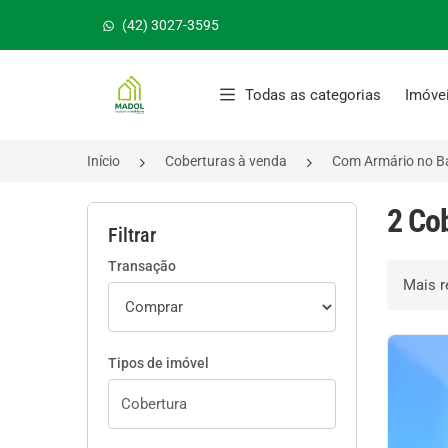
(42) 3027-3595
Página inicial
Todas as categorias
Imóve
Início
Coberturas à venda
Com Armário no B
2 Co
Filtrar
Transação
Ordenar 
Tipos de imóvel