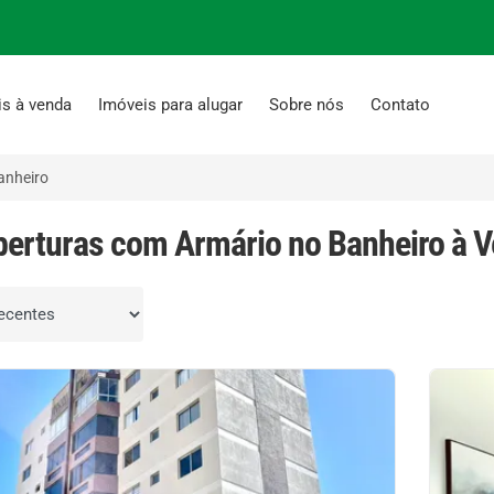
is à venda
Imóveis para alugar
Sobre nós
Contato
anheiro
berturas com Armário no Banheiro à 
por