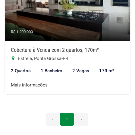
R$ 1.200.000
Cobertura à Venda com 2 quartos, 170m²
Estrela, Ponta Grossa-PR
2 Quartos
1 Banheiro
2 Vagas
170 m²
Mais informações
‹
1
›