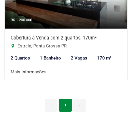
R$ 1.200.000
Cobertura à Venda com 2 quartos, 170m²
Estrela, Ponta Grossa-PR
2 Quartos
1 Banheiro
2 Vagas
170 m²
Mais informações
‹
1
›