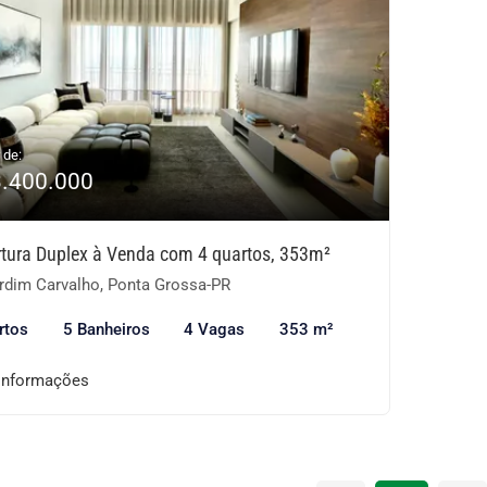
 de:
3.400.000
tura Duplex à Venda com 4 quartos, 353m²
rdim Carvalho, Ponta Grossa-PR
rtos
5 Banheiros
4 Vagas
353 m²
informações