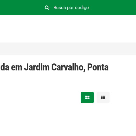
nda em Jardim Carvalho, Ponta
Mostrar resultados em 
Mostrar resultad