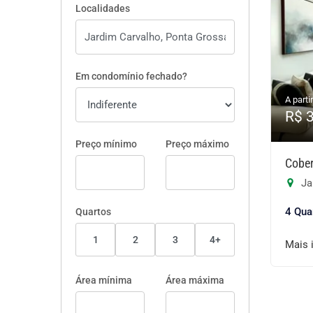
Localidades
Em condomínio fechado?
A partir
R$ 
Preço mínimo
Preço máximo
Cober
Ja
4 Qua
Quartos
1
2
3
4+
Mais 
Área mínima
Área máxima