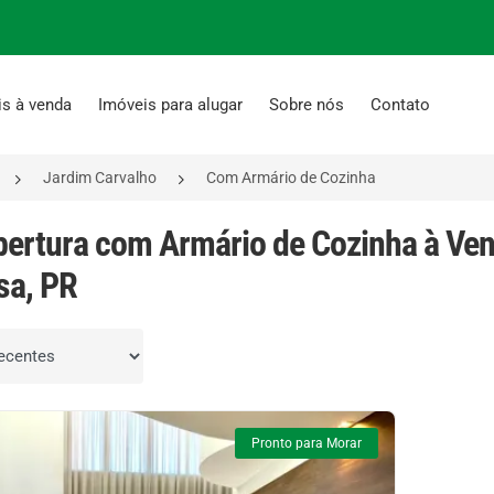
is à venda
Imóveis para alugar
Sobre nós
Contato
Jardim Carvalho
Com Armário de Cozinha
bertura com Armário de Cozinha à Ve
sa, PR
por
Pronto para Morar