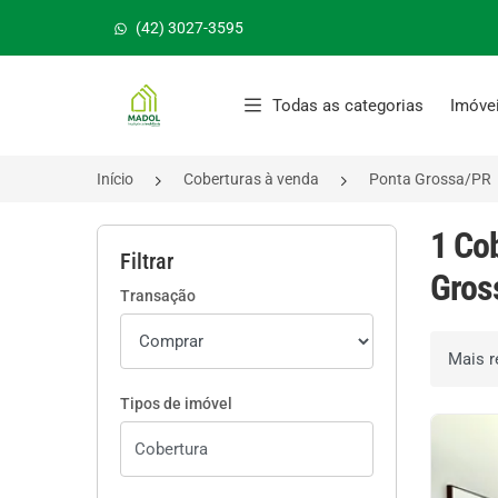
(42) 3027-3595
Página inicial
Todas as categorias
Imóve
Início
Coberturas à venda
Ponta Grossa/PR
1 Co
Filtrar
Gros
Transação
Ordenar 
Tipos de imóvel