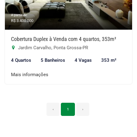
A partir de:
R$ 3.400.000
Cobertura Duplex à Venda com 4 quartos, 353m²
Jardim Carvalho, Ponta Grossa-PR
4 Quartos
5 Banheiros
4 Vagas
353 m²
Mais informações
‹
1
›