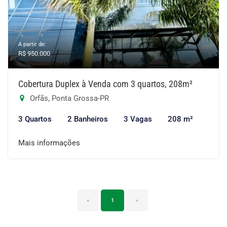
A partir de:
R$ 950.000
Cobertura Duplex à Venda com 3 quartos, 208m²
Orfãs, Ponta Grossa-PR
3 Quartos
2 Banheiros
3 Vagas
208 m²
Mais informações
‹
1
›