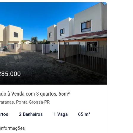
285.000
ado à Venda com 3 quartos, 65m²
aranas, Ponta Grossa-PR
rtos
2 Banheiros
1 Vaga
65 m²
 informações