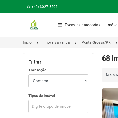
(42) 3027-3595
Página inicial
Todas as categorias
Imóve
Início
Imóveis à venda
Ponta Grossa/PR
68 I
Filtrar
Transação
Ordenar 
Tipos de imóvel