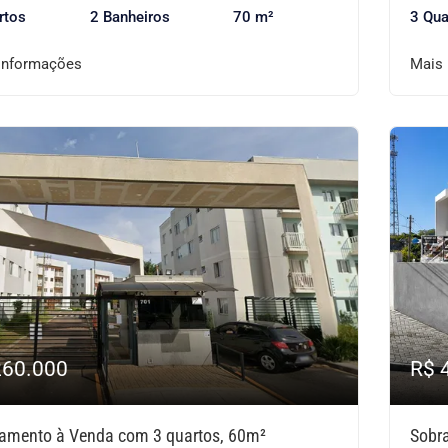
rtos
2 Banheiros
70 m²
3 Qua
informações
Mais
260.000
R$ 
amento à Venda com 3 quartos, 60m²
Sobr