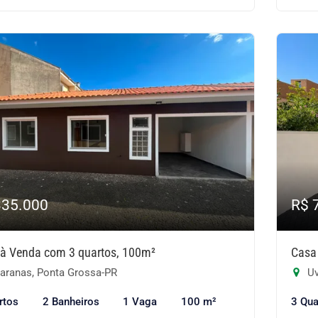
335.000
R$ 
à Venda com 3 quartos, 100m²
Casa
aranas, Ponta Grossa-PR
Uv
rtos
2 Banheiros
1 Vaga
100 m²
3 Qua