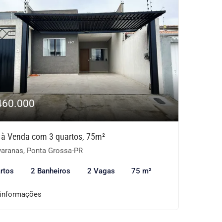
460.000
 à Venda com 3 quartos, 75m²
aranas, Ponta Grossa-PR
rtos
2 Banheiros
2 Vagas
75 m²
 informações