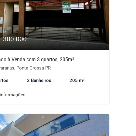
r de:
1.300.000
ado à Venda com 3 quartos, 205m²
aranas, Ponta Grossa-PR
rtos
2 Banheiros
205 m²
 informações