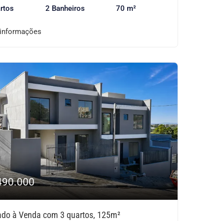
rtos
2 Banheiros
70 m²
 informações
490.000
ado à Venda com 3 quartos, 125m²