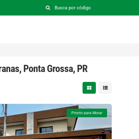
ranas, Ponta Grossa, PR
Mostrar resultados em 
Mostrar resultad
Pronto para Morar