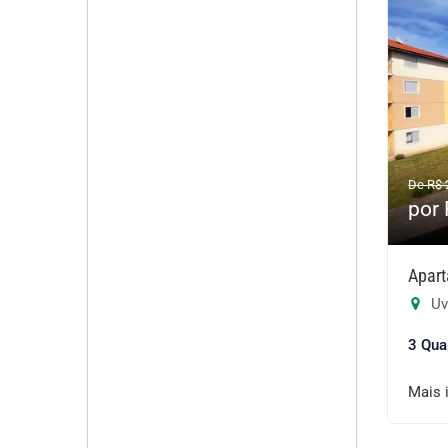
De R$ 
por
Apart
Uv
3 Qua
Mais 