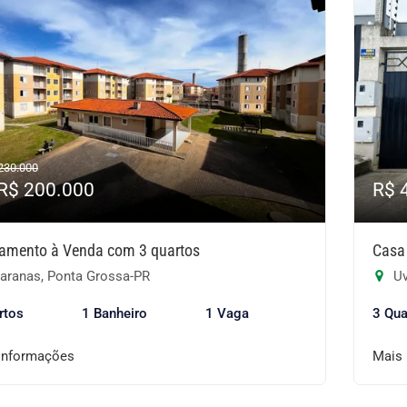
230.000
 R$ 200.000
R$ 
amento à Venda com 3 quartos
Casa
aranas, Ponta Grossa-PR
Uv
rtos
1 Banheiro
1 Vaga
3 Qua
informações
Mais