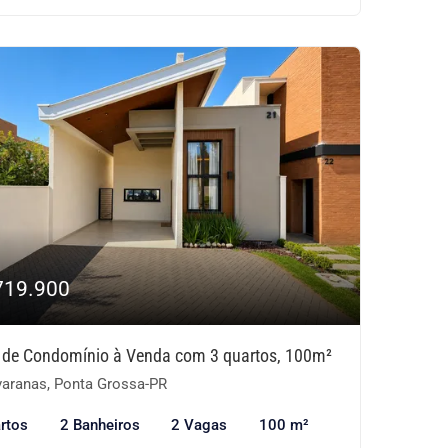
719.900
 de Condomínio à Venda com 3 quartos, 100m²
aranas, Ponta Grossa-PR
rtos
2 Banheiros
2 Vagas
100 m²