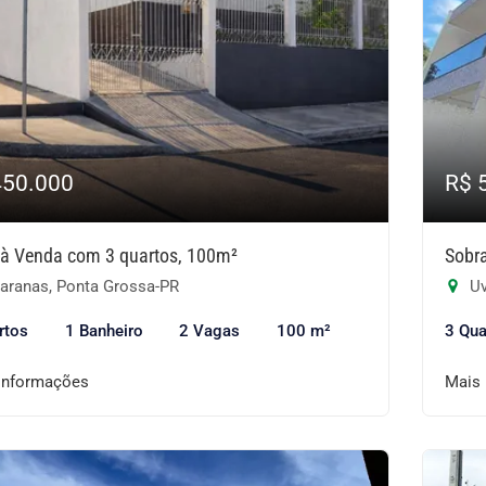
450.000
R$ 
à Venda com 3 quartos, 100m²
Sobr
aranas, Ponta Grossa-PR
Uv
rtos
1 Banheiro
2 Vagas
100 m²
3 Qua
informações
Mais