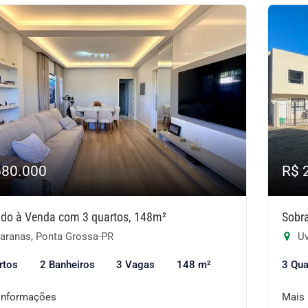
680.000
R$ 
do à Venda com 3 quartos, 148m²
Sobr
aranas, Ponta Grossa-PR
Uv
rtos
2 Banheiros
3 Vagas
148 m²
3 Qua
informações
Mais