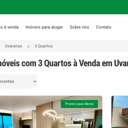
is à venda
Imóveis para alugar
Sobre nós
Contato
Uvaranas
3 Quartos
móveis com 3 Quartos à Venda em Uva
por
Pronto para Morar