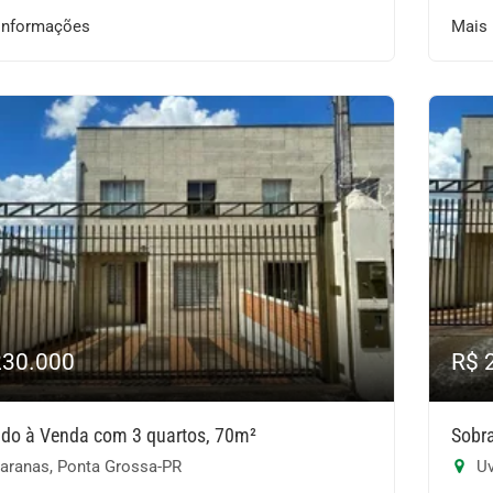
informações
Mais
230.000
R$ 
do à Venda com 3 quartos, 70m²
Sobr
aranas, Ponta Grossa-PR
Uv