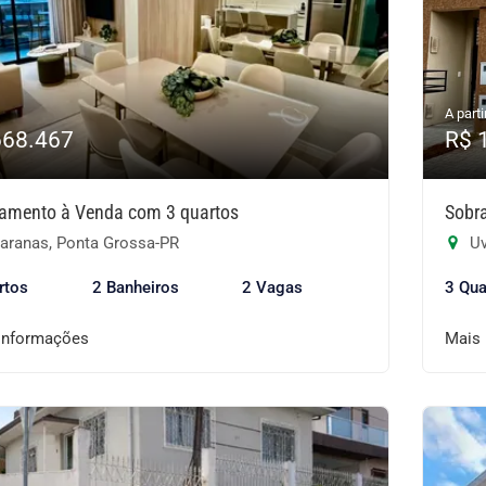
A parti
668.467
R$ 
amento à Venda com 3 quartos
Sobr
aranas, Ponta Grossa-PR
Uv
rtos
2 Banheiros
2 Vagas
3 Qua
informações
Mais