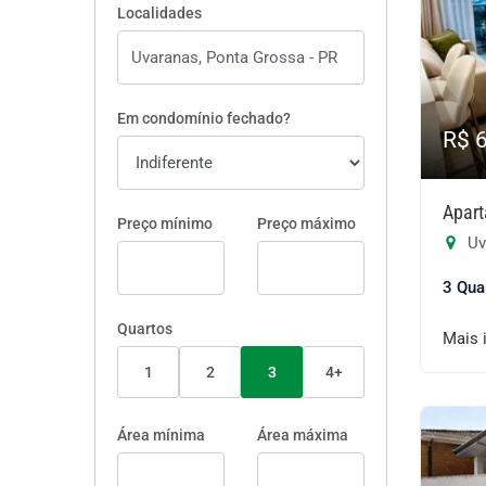
Localidades
Em condomínio fechado?
R$ 
Apart
Preço mínimo
Preço máximo
Uv
3 Qua
Quartos
Mais 
1
2
3
4+
Área mínima
Área máxima