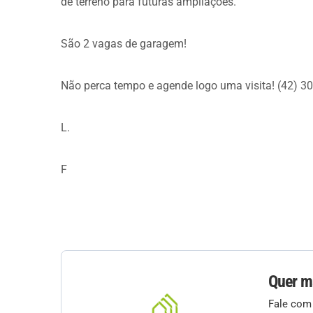
de terreno para futuras ampliações.
São 2 vagas de garagem!
Não perca tempo e agende logo uma visita! (42) 3
L.
F
Quer m
Fale com