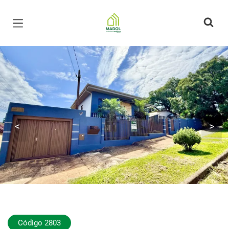
Página inicial
<
>
Código 2803