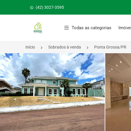
(42) 3027-3595
Página inicial
Todas as categorias
Imóve
Início
Sobrados à venda
Ponta Grossa/PR
<