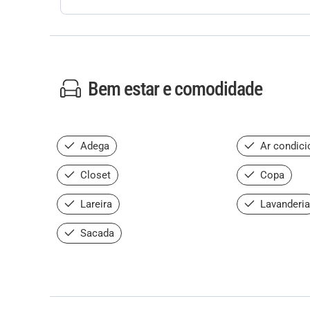
Bem estar e comodidade
Adega
Ar condici
Closet
Copa
Lareira
Lavanderia
Sacada