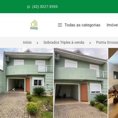
(42) 3027-3595
Página inicial
Todas as categorias
Imóve
Início
Sobrados Triplex à venda
Ponta Gross
<