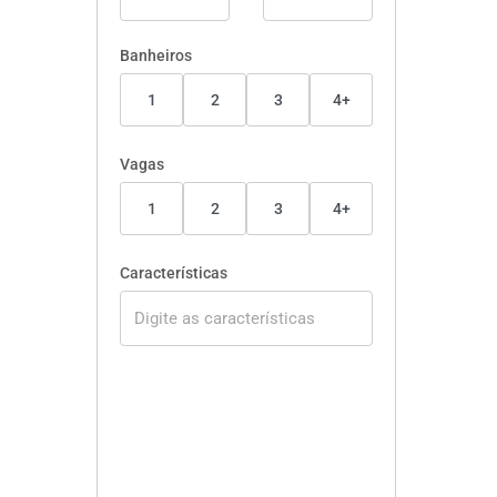
Banheiros
1
2
3
4+
Vagas
1
2
3
4+
Características