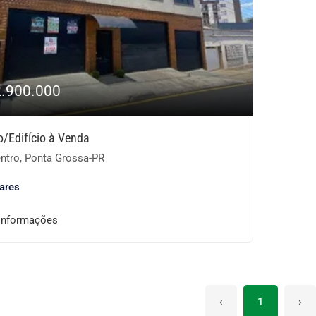
2.900.000
o/Edifício à Venda
ntro, Ponta Grossa-PR
ares
informações
‹
1
›