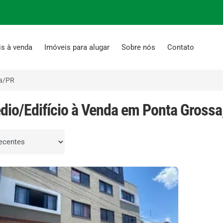
is à venda
Imóveis para alugar
Sobre nós
Contato
a/PR
édio/Edifício à Venda em Ponta Grossa
por