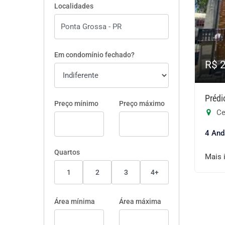
Localidades
Em condomínio fechado?
R$ 
Prédi
Preço mínimo
Preço máximo
Ce
4 And
Quartos
Mais 
1
2
3
4+
Área mínima
Área máxima